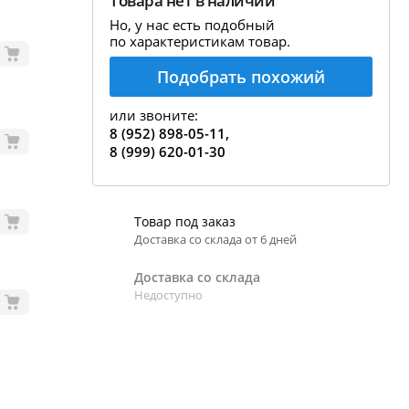
Товара нет в наличии
екция показаний ареометра
Но, у нас есть подобный
по характеристикам товар.
ивовара
Подобрать похожий
авление и испарение сусла
ржание алкоголя в пиве
или звоните:
8 (952) 898-05-11,
8 (999) 620-01-30
Товар под заказ
Доставка со склада от 6 дней
Доставка со склада
Недоступно