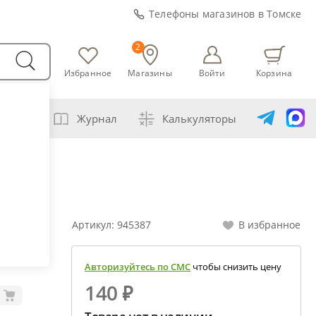
Телефоны магазинов в Томске
2
Избранное
Магазины
Войти
Корзина
варни
Журнал
Калькуляторы
амогонщика
авление самогона водой
ивание спиртов разной крепости
Артикул:
945387
В избранное
ная перегонка спирта-сырца
ет сахарной браги
Авторизуйтесь по СМС
чтобы снизить цену
а сахара глюкозой (декстрозой)
140 ₽
ет абсолютного спирта и отбора голов