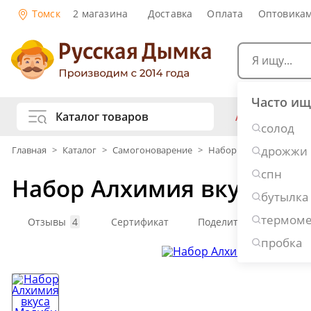
Томск
2 магазина
Доставка
Оплата
Оптовика
Часто ищ
Каталог товаров
АКЦИИ
Са
солод
жу
дрожжи
Главная
>
Каталог
>
Самогоноварение
>
Наборы для настоек
Самогоноварение
Рецепты нап
спн
Набор Алхимия вкуса Ма
Самогон и 
Копчение и колбасы
бутылка
Виски
Ко
термоме
Ром
Джи
Отзывы
4
Сертификат
Поделиться
Консервирование
Наливки и 
пробка
Вино
Пив
Дубовые бочки и кадки
Рецепты ед
Пивоварение
Консервы и