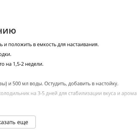
анию
ь и положить в емкость для настаивания.
одки.
о на 1,5-2 недели.
ы) и 500 мл воды. Остудить, добавить в настойку.
холодильник на 3-5 дней для стабилизации вкуса и арома
ешнем виде товара основывается на последних доступных данных от
казать еще