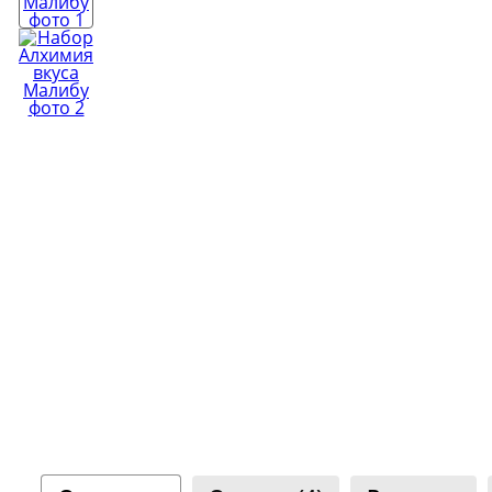
Копченост
Виноделие
Колбасы
Обзоры тов
Сыроварение
👍 Рейтинг
аппаратов 
Подарочные карты
Все рейтин
Youtube-кан
800+ видео и 
Сообщ
ВКонт
25 000+