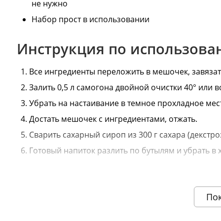
не нужно
Набор прост в использовании
Инструкция по использов
Все ингредиенты переложить в мешочек, завязат
Залить 0,5 л самогона двойной очистки 40° или в
Убрать на настаивание в темное прохладное мест
Достать мешочек с ингредиентами, отжать.
Сварить сахарный сироп из 300 г сахара (декстроз
Готовый напиток разлить по бутылям и убрать в 
Информация о технических характеристиках, комплектации и вн
поставщика.
По