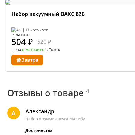
Набор вакуумный ВАКС 82Б
4.9 | 115 отзывов
504
₽
520 ₽
Цена
в магазине
г. Томск
Завтра
Отзывы о товаре
4
Александр
А
Набор Алхимия вкуса Малибу
Достоинства