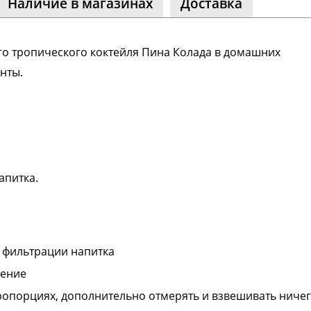
Наличие в магазинах
Доставка
ество
лассники
читателей
о тропического коктейля Пина Колада в домашних
нты.
апитка.
 фильтрации напитка
дение
опорциях, дополнительно отмерять и взвешивать ниче